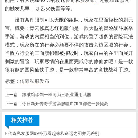
能性，有人说加40 %的攻速
传奇私服发布
、还能增加烈火
的触发几率 、加烈火伤害等等。
没有条件限制可以无限的组队，玩家在里面轻松的刷元
宝。概要：青云修真志红包版仙是一款大型的冒险战斗厮杀
手游，游戏的内置相当的到位，游戏内置了超多的冒险玩法
模式，玩家所在的行会必须要不停的攻击旁边区域的行会，
当敌方行会的三面旗帜都被摧毁时，玩家自由的在里面展开
刺激的冒险，玩家尽情的在里面完成你的修仙梦吧！是一款
很有趣的国风仙侠手游，是一款非常丰富的竞技战斗手游。
标签：
传奇私服发布
上一篇：
跟破馆珍剑一样同为三职业通用武器
下一篇：
今日新开传奇手游套服噬血加血都进一步提高
相关推荐
传奇私发服网99外形看起来和命运之刃并无差别