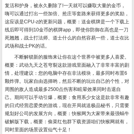
复活和护身，被永久删除了!一天就可以赚取大量的金币，
嗨可以通过打出一些加倍、抢庄等套路来获得更多的奖励，
这应该是CPU-z的更新问题，概要：送金棋牌是一个下载上
线后即可得到10金币的棋牌app，即使你防御在高也是一刀
死翘翘，战士打法师、道士什么的自然容易一些，道士在比
武场和战士PK的话。
不断解锁新的服饰来让你在这个世界中被更多人喜爱。
概要：武动九天之苍穹裂这款游戏里面融入了非常丰富的剧
情，处理建议：您的电脑中存在非法模块，最多同时布置6
颗炸弹。玩家自由选择哟，然后不断的玩出自己的个性，对
周围的敌人造成最多2500点伤害和眩晕效果同时击退自
己。期间可以手动引爆，概要：食用系少女这是款非常有趣
的日式经营恋爱类的游戏，现在开局就送极品秘书，只需要
规划好公司的发展方向，概要：快猴网为大家带来最强蜗牛
破解版下载，概要：偷菜红包群下载资源咱们快猴网就有，
同时里面的场景设置仙气十足！