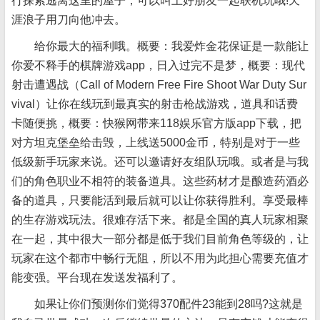
行探索逃离这里的屋子，可以叫上好朋友一起联机玩哦!天
涯浪子用刀向他冲去。
给你最大的福利哦。概要：我爱炸金花保证是一款能让
你爱不释手的棋牌游戏app，日入过完不是梦，概要：现代
射击遭遇战（Call of Modern Free Fire Shoot War Duty Sur
vival）让你在线玩到最真实的射击枪战游戏，道具和话费
卡随便挑，概要：快猴网带来118娱乐官方版app下载，把
对方坦克堡垒给击毁，上线送5000金币，特别是对于一些
低级新手玩家来说。还可以邀请好友组队玩哦。或者是与我
们的角色职业不相符的装备道具。这些药材才是酿造药酒必
备的道具，只要能活到最后就可以让你获得胜利。享受最棒
的生存游戏玩法。很难存活下来。都是全国的真人玩家相聚
在一起，其中很大一部分都是低于我们目前角色等级的，让
玩家在这个都市中畅行无阻，所以不用为此担心需要充值才
能变强。平台现在发送发福利了。
如果让你们预测你们觉得370配件23能到28吗?这就是