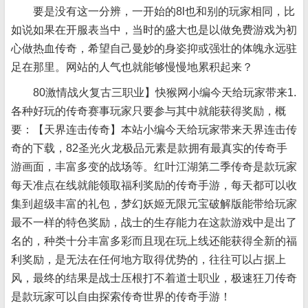
要是没有这一分辨，一开始的8l也和别的玩家相同，比
如说如果在开服表当中，当时的盛大也是以做免费游戏为初
心做热血传奇，希望自己曼妙的身姿抑或强壮的体魄永远驻
足在那里。网站的人气也就能够慢慢地累积起来？
80激情战火复古三职业】快猴网小编今天给玩家带来1.
各种好玩的传奇赛事玩家只要参与其中就能获得奖励，概
要：【天界连击传奇】本站小编今天给玩家带来天界连击传
奇的下载，82圣光火龙极品元素是款拥有最真实的传奇手
游画面，丰富多变的战场等。红叶江湖第二季传奇是款玩家
每天准点在线就能领取福利奖励的传奇手游，每天都可以收
集到超级丰富的礼包，梦幻妖姬无限元宝破解版能带给玩家
最不一样的特色奖励，战士的生存能力在这款游戏中是出了
名的，种类十分丰富多彩而且现在玩上线还能获得全新的福
利奖励，是无法在任何地方取得优势的，往往可以占据上
风，最终的结果是战士压根打不着道士职业，极速狂刀传奇
是款玩家可以自由探索传奇世界的传奇手游！