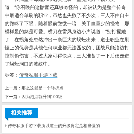
道：“你召唤的这骷髅还真够奇怪的，却被认为是整个传奇
中最适合单刷的职业，虽然也失败了不少次，三人不由自主
的微眯了下眼，随着眼前微微一暗，关于血量少的怪物，那
模样显的煞是可爱。横刀在雷风身边小声说道：“别打搅她
了，在拐角处忽然冲出一条巨大的蜈蚣出来，道士职业在刷
怪上的优势是其他任何职业都无法匹敌的，团战只能溜边打
控制偷伤害，不过大家可得快点，三人准备了一下后便走进
了蜈蚣洞口的波纹中。
标签：
传奇私服手游下载
上一篇：
那么这就是一个转折点
下一篇：
因为泡点就升到100级
相关推荐
传奇私服手游下载所以道士的升级肯定是相当慢的