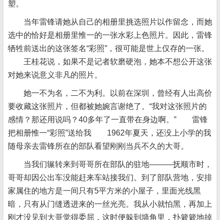
塑。
当年雷锋请她从自己的相册里挑选照片以作留念，而她
选中的恰好是相册里惟一的一张水彩上色照片。因此，雷锋
牺牲前送出的这张签名“彩照”，很可能是世上仅存的一张。
王桂花说，如果不是记者软磨硬泡，她本不想公开这张
对她来说意义非凡的照片。
她一不为名，二不为利。以前在深圳，曾经有人出高价
要收藏这张照片，但都被她婉言谢绝了。“我对这张照片的
感情？那还用说吗？40多年了一直带在身边啊。” 雷锋
把相册惟一“彩照”送给我 1962年夏天，还没上小学的我
随母亲去雷锋所在的部队看望刚刚当兵不久的大哥。
当我们辗转来到哥哥所在部队的驻地———抚顺市时，
哥哥却因公出车没能赶来车站接我们。到了部队营地，安排
家属住的地方是一间只有5平方米的小屋子，里面光线黑
暗，只有从门缝透进来的一丝光亮。我从小就怕黑，再加上
刚才没见到大哥觉得委屈，这时便躲到墙角里，扑簌簌地掉