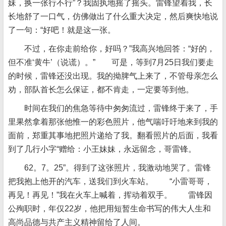
妹，换一张行不行”？我固执地摇了摇头。雷锋望着我，长
长地舒了一口气，仿佛做出了什么重大决定，然后爽快地说
了一句：“好吧！就是这一张。
不过，在你走前给你，好吗？”我高兴地回答：“好的，
但不准‘黄牛’（说谎）。” 可是，等到7月25日我们要走
的时候，雷锋还没出现。我的拗脾气上来了，不管母亲怎么
劝，部队首长怎么保证，都不肯走，一定要等到他。
时间在我们的焦急等待中匆匆流过，雷锋终于来了，手
里果然拿着那张他惟一的彩色照片，他气喘吁吁地来到我的
面前，郑重其事地把照片递给了我。翻看照片的后面，我看
到了几行小字“赠给：小王妹妹，永远留念，哥雷锋。
62。7。25”。得到了这张照片，我激动地哭了。雷锋
把我抱上他开的汽车，送我们到火车站。 “小雷哥哥，
再见！再见！”我在火车上喊着，挥动着双手。 雷锋因
公殉职时，年仅22岁，他把用短暂生命书写的伟大人生和
高尚品德与共产主义精神留给了人间。