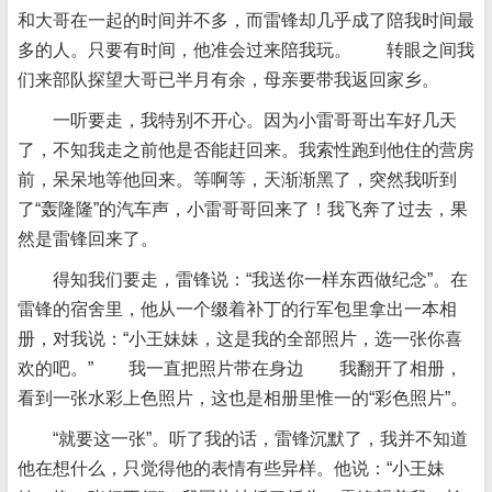
和大哥在一起的时间并不多，而雷锋却几乎成了陪我时间最
多的人。只要有时间，他准会过来陪我玩。 转眼之间我
们来部队探望大哥已半月有余，母亲要带我返回家乡。
一听要走，我特别不开心。因为小雷哥哥出车好几天
了，不知我走之前他是否能赶回来。我索性跑到他住的营房
前，呆呆地等他回来。等啊等，天渐渐黑了，突然我听到
了“轰隆隆”的汽车声，小雷哥哥回来了！我飞奔了过去，果
然是雷锋回来了。
得知我们要走，雷锋说：“我送你一样东西做纪念”。在
雷锋的宿舍里，他从一个缀着补丁的行军包里拿出一本相
册，对我说：“小王妹妹，这是我的全部照片，选一张你喜
欢的吧。” 我一直把照片带在身边 我翻开了相册，
看到一张水彩上色照片，这也是相册里惟一的“彩色照片”。
“就要这一张”。听了我的话，雷锋沉默了，我并不知道
他在想什么，只觉得他的表情有些异样。他说：“小王妹