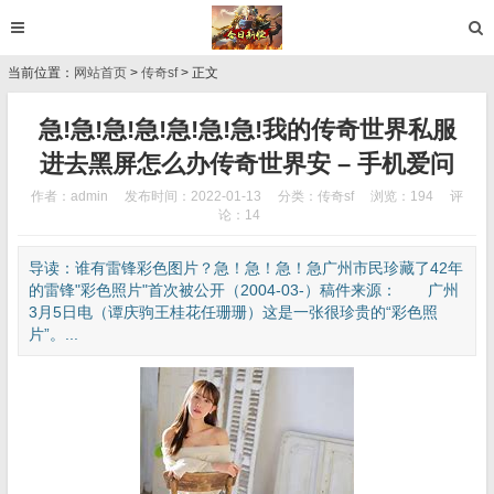
当前位置：
网站首页
>
传奇sf
> 正文
急!急!急!急!急!急!急!我的传奇世界私服
进去黑屏怎么办传奇世界安 – 手机爱问
作者：admin
发布时间：2022-01-13
分类：
传奇sf
浏览：194
评
论：14
导读：谁有雷锋彩色图片？急！急！急！急广州市民珍藏了42年
的雷锋"彩色照片"首次被公开（2004-03-）稿件来源： 广州
3月5日电（谭庆驹王桂花任珊珊）这是一张很珍贵的“彩色照
片”。...