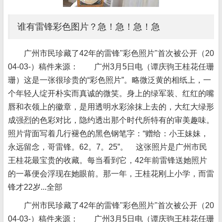
谁有雷锋彩色图片？急！急！急！急
广州市民珍藏了42年的雷锋"彩色照片"首次被公开（20
04-03-）稿件来源： 广州3月5日电（谭庆驹王桂花任珊
珊）这是一张很珍贵的“彩色照片”。略微泛黄的相纸上，一
个年轻人绽开朴实而真诚的微笑。身上的绿军装、红红的嘴
唇和衣领上的徽章，是用透明水彩涂抹上去的，大红大绿形
成强烈的色彩对比，隐约透出那个时代所特有的审美趣味。
照片背面写着几行褪色的黑色钢笔字：“赠给：小王妹妹，
永远留念，哥雷锋。62。7。25”。 这张照片是广州市民
王桂花最宝贵的收藏。每当看到它，42年前雷锋送她照片
的一幕便会浮现在她眼前。那一年，王桂花刚上小学，而雷
锋才22岁...全部
广州市民珍藏了42年的雷锋"彩色照片"首次被公开（20
04-03-）稿件来源： 广州3月5日电（谭庆驹王桂花任珊