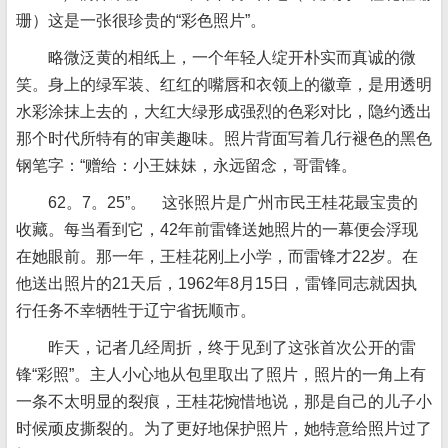
珊）这是一张很珍贵的“彩色照片”。
略微泛黄的相纸上，一个年轻人绽开朴实而真诚的微
笑。身上的绿军装、红红的嘴唇和衣领上的徽章，是用透明
水彩涂抹上去的，大红大绿形成强烈的色彩对比，隐约透出
那个时代所特有的审美趣味。照片背面写着几行褪色的黑色
钢笔字：“赠给：小王妹妹，永远留念，哥雷锋。
62。7。25”。 这张照片是广州市民王桂花最宝贵的
收藏。每当看到它，42年前雷锋送她照片的一幕便会浮现
在她眼前。那一年，王桂花刚上小学，而雷锋才22岁。在
他送出照片的21天后，1962年8月15日，雷锋同志就因执
行任务不幸牺牲于辽宁省抚顺市。
昨天，记者几经周折，终于见到了这张首次公开的雷
锋“彩照”。主人小心地从包里取出了照片，照片的一角上有
一条不太明显的裂痕，王桂花惋惜地说，那是自己的儿子小
时候顽皮撕裂的。为了更好地保护照片，她特意给照片过了