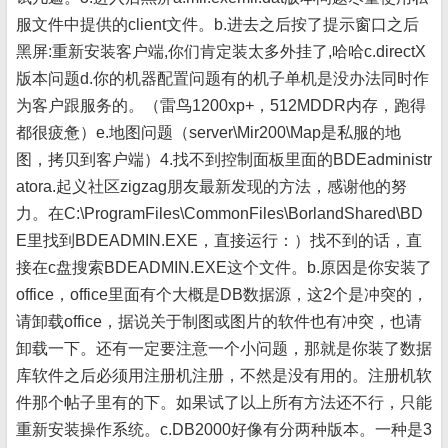
服文件中提供的client文件。b.进去之后按了提示窗口之后
黑屏:重新安装客户端,你们肯定装太多外挂了,哈哈c.directX
版本问题d.你的机器配置问题有的机子单机是没办法同时作
为客户跟服务的。（雷鸟1200xp+，512MDDR内存，跑得
都很疲惫）e.地图问题（server\Mir200\Map是私服的地
图，拷贝到客户端）4.找不到控制面板里面的BDEadministr
atora.起义社区zigzag朋友最新发现的方法，感谢他的努
力。在C:\ProgramFiles\CommonFiles\BorlandShared\BD
E里找到BDEADMIN.EXE，直接运行：）找不到的话，直
接在c盘搜索BDEADMIN.EXE这个文件。b.原因是你安装了
office，office里面有个大概是DB数据源，这2个是冲突的，
请卸载office，据说关于制图或图片的软件也有冲突，也请
卸载一下。还有一定要注意一个小问题，那就是你装了数据
库软件之后必须用注册机注册，不然是没有用的。注册机软
件那个帖子里有的下。如果试了以上所有方法还不行，只能
重新安装操作系统。c.DB2000好像有分两种版本。一种是3