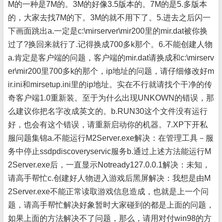
M的一种是7M的。3M的好像3.5版本的。7M的是5.多版本
的，大家去找7M的下。3M的就不用下了。5.进去之后闪一
下画面跳出a.一定是c:\mirserver\mir200里的mir.dat被你换
过了?换回来就行了.记得换成700多k那个。6.不能创建人物
a.肯定是客户端的问题，客户端的mir.dat请换成和c:\mirserv
er\mir200里700多k的那个，ip地址的问题，请仔细修改好m
ir.ini和mirsetup.ini里的ip地址。实在不行就请找个干净的传
奇客户端1.0重新装。至于为什么出现UNKOWN的错误，那
么建议你把名字改成英文的。b.RUN30这个文件没有运行
好，也会有这个错误，请重新启动你的机器。7.XP下开私
服问题集锦a.不能运行M2Server.exe解决：在管理工具－服
务中停止ssdpdiscoveryservic服务b.通过上述方法能运行M
2Server.exe后，一直显示Notready127.0.0.1解决：未知，
请高手帮忙c.创建好人物进入游戏后黑屏解决：我想是由M
2Server.exe不能正常读取游戏信息造成，也就是上一个问
题，请高手帮忙解决好象暂时大家碰到的都是上面的问题，
如果上面的方法解决不了问题，那么，请用对付win98的方