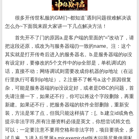
很多开传世私服的GM们~都知道`遇到问题很难解决该
怎么办~下面我来跟大家讲一下几点解决方法！
首先开不了门的原因a.是客户端的里面的“=”改动了，请
把这段还原，或改为与服务器端(!)一致的name。注：这个
其实就是打开传奇后进入的服务器名。b.是服务器端的ip没
有设定好，要修改的5个文件中的ip全部是，单机调试的
话，直接不动；网络调试则需要改成你机器的ip地址（在运
行里执行可看到ip地址）。2.注册不了帐号a.这个原因很复
杂，可能是服务器端的ip没设定好，或者是DBC的问题，首
先请注册一下，如果还不行，你可以将这个字段删除，再重
新建。如果还不行，把服务器端的软件全部删除，重新安
装，方法是笨了点，但我只能这样搞了：[。b.建立id或角色
提示非法字符,所有注册资料必须是英文，你想尝试韩文也
可以；一定要注意不要用空格和非法字符，项目要填全，多
试几遍。3.进入后黑屏a.mir.exemir.dat版本问题尽量使用私