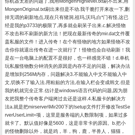
你机器太差的问题了,我用MongenHighlevel.txt刷不出来,用
MongenOriginal.txt刷出来但是不动.我干脆打开来改一下,删
掉无谓的刷新地点,现在只有猪洞,祖玛,沃玛,白*门有怪,这已
经是我的p3733的极限了,再多就会刷呆子出来.c.解决怪物
不攻击和不刷新的新方法！把现在最新传奇的mir.dat文件覆
盖私服的文件！进入传奇！在个有怪物的地方如果怪物不攻
击你你就退出传奇在进一次就行了！怪物也会自动刷新！我
是在一台电脑上的配置不是很好，也一样感觉不错！d.单机
玩私服怪物数分钟消失的原因是内存不足的问题，解决办法
是增加到256M内存，问题解决3.不能输入中文不能输入中
文,切换不了输入法.用粘贴的方法,在输入栏会变成韩文.但是
我的机就完全正常.估计是windows语言代码的问题,因为朋
友把我整个传奇客户端拷过去还是这样.4.私服卡的解决方
法a.就是把mirserver\Mir200下的!setup文件打开修改TestSe
rverUserLimit=项，这里是服务端的人数限制项，如果过多
就卡了。默认值好像是5600，这是非常卡的原因。b.把小
的怪物删除以外，就是鸡，羊，狗，鹿，半兽人，猫猫，