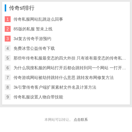
传奇sf排行
1
传奇私服网站乱跳这么回事
2
85版的私服 暂未上线
3
3d复古传奇手游预约
4
免费冰雪公益传奇下载
5
那些年传奇私服最变态的四大外挂 只有谁有最变态的传奇私服装备多骨灰级玩家 没有遇到过
6
为什么我搜私服的网站打开后都会跳转到同一个网站 一打开会自动跳转成同一个小站 求大神救命【网络技
7
传奇游戏网站被劫持跳转什么意思 跳转发布网修复方法
8
3k引擎传奇客户端扩展素材文件名及计算方法
9
传奇私服设置人物自带技能
本网站可以转让。
点击联系