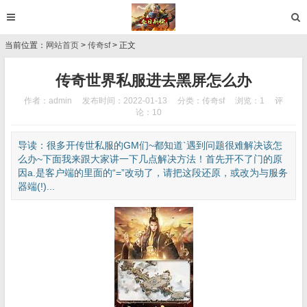
当前位置：
网站首页
>
传奇sf
> 正文
传奇世界私服进去黑屏怎么办
作者：admin
发布时间：2022-01-13
分类：
传奇sf
浏览：1
评
论：10
导读：很多开传世私服的GM们~都知道`遇到问题很难解决该怎
么办~下面我来跟大家讲一下几点解决方法！首先开不了门的原
因a.是客户端的里面的“=”改动了，请把这段还原，或改为与服务
器端(!)...