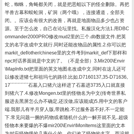
蛇，蜘蛛，角蝇都关闭，就是把恶蛆以下的怪全删除。再把
半兽古幕和蜈蚣洞，矿洞（两个哦），连接通道，全部关
闭。。应该会有很大的改善，再就是地面物品多少也占资
源。至于怎么改，自己在论坛里找。私服汉化方法1.用DBC
ommander2000PRO修改mud2里的三个.db数据文件.把英
文的名字改成中文就行.同时还能改物品的属性.2.你可以把
markit_def/other/chinese里的文件考到markit_def下那样和
npc对话界面就是中文的了。（不是全部）3.Mir200\Envir
\MapInfo.txt把里面的英文地图名改成中文.同时在这儿还可
以修改进猪七和祖玛七的路径.比如.D7160137,35-D71636,
17````````````石墓入口猪六这样进了石墓进3735入口就直接
到猪六了.4.修改Mongen.txt里的怪物名为中文(传奇世界私
服进去黑屏怎么办不确定,还没做,应该能成)5.用中文的客户
端.我那儿有半月穿人版,带跳检.不过服务器不好,不一定能
下.常见问题一捆的药物或者随机什么的一解开就不见..超级
怪物本来要爆的不爆mir200\Envir\MonItems这里面的文本
为对应怪物爆的几率什么的。你们改了怪物的名字，而没把