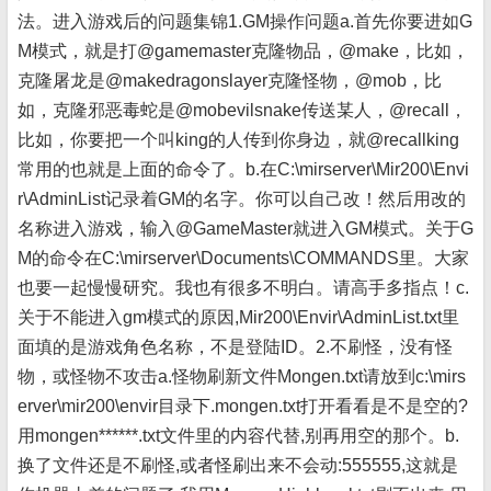
法。进入游戏后的问题集锦1.GM操作问题a.首先你要进如G
M模式，就是打@gamemaster克隆物品，@make，比如，
克隆屠龙是@makedragonslayer克隆怪物，@mob，比
如，克隆邪恶毒蛇是@mobevilsnake传送某人，@recall，
比如，你要把一个叫king的人传到你身边，就@recallking
常用的也就是上面的命令了。b.在C:\mirserver\Mir200\Envi
r\AdminList记录着GM的名字。你可以自己改！然后用改的
名称进入游戏，输入@GameMaster就进入GM模式。关于G
M的命令在C:\mirserver\Documents\COMMANDS里。大家
也要一起慢慢研究。我也有很多不明白。请高手多指点！c.
关于不能进入gm模式的原因,Mir200\Envir\AdminList.txt里
面填的是游戏角色名称，不是登陆ID。2.不刷怪，没有怪
物，或怪物不攻击a.怪物刷新文件Mongen.txt请放到c:\mirs
erver\mir200\envir目录下.mongen.txt打开看看是不是空的?
用mongen******.txt文件里的内容代替,别再用空的那个。b.
换了文件还是不刷怪,或者怪刷出来不会动:555555,这就是