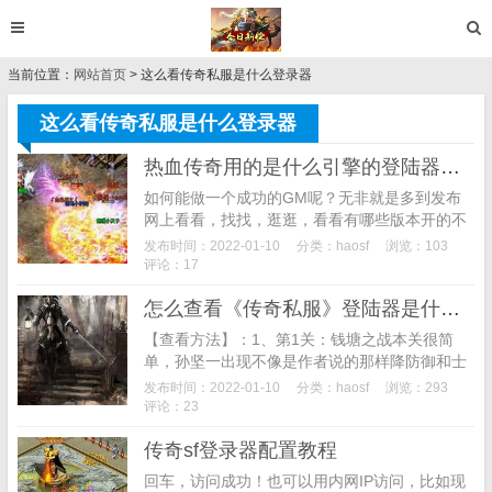
当前位置：
网站首页
> 这么看传奇私服是什么登录器
这么看传奇私服是什么登录器
热血传奇用的是什么引擎的登陆器怎么看？
如何能做一个成功的GM呢？无非就是多到发布
网上看看，找找，逛逛，看看有哪些版本开的不
错的，好的，学习借鉴，差的，自己总结检讨，
发布时间：2022-01-10
分类：
haosf
浏览：103
在发布网上看到一个不错的版本，那么就会想自
评论：17
己也开一个，...
怎么查看《传奇私服》登陆器是什么版本的？
【查看方法】：1、第1关：钱塘之战本关很简
单，孙坚一出现不像是作者说的那样降防御和士
气是孙坚靠近了那个贼首才降他防御，这关一共
发布时间：2022-01-10
分类：
haosf
浏览：293
有5个豆，左边的那个村庄没有豆，不用过去,杀
评论：23
死贼首得太...
传奇sf登录器配置教程
回车，访问成功！也可以用内网IP访问，比如现