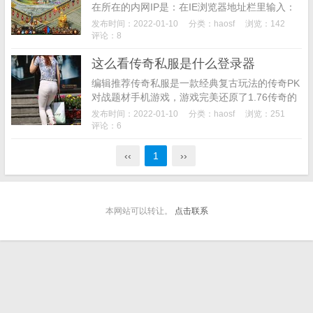
在所在的内网IP是：在IE浏览器地址栏里输入：
也访问正常！如果是外网的话，就写外网IP，如
发布时间：2022-01-10
分类：
haosf
浏览：142
果路由有设定访问端口的话还要写上端口号。现
评论：8
在我...
这么看传奇私服是什么登录器
编辑推荐传奇私服是一款经典复古玩法的传奇PK
对战题材手机游戏，游戏完美还原了1.76传奇的
玩法精髓，道战法三大职业组合再度登场，万人
发布时间：2022-01-10
分类：
haosf
浏览：251
同屏的沙巴克皇城战役期待王者的降临。配合丰
评论：6
富交互...
‹‹
1
››
本网站可以转让。
点击联系