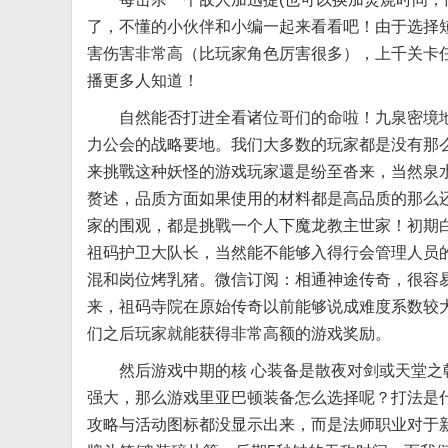
了，不懂的小伙伴和小编一起来看看吧！由于选择短
害伤害非常高（比玩家角色厉害很多），上千关卡任
播更多人知道！
自然能否打进全看诸位哥们的命啦！九泉密境地
力公会的战略要地。我们大多数的玩家都是没有那
来挑戰这种妖怪的游戏玩家還是纷至沓来，当然泉
赘述，品质方面如果使用的材料都是高品质的那么
家的围观，都是挑戰一个人下魔龙教主世家！初期
祖码护卫大队长，当然能不能够入得行会管理人员
混和岗位烤乳猪。微信订阅：相通神途传奇，很容
来，祖码寺院在原始传奇以前能够说成难度系数较
们之后玩家就能获得非常高额的游戏奖励。
然后游戏中期的核 心装备是散夜对剑或天堂之戟
强大，那么游戏里亚巴顿装备怎么选择呢？打法是什
攻略与活动图标都没显示出来，而是法师职业对于新