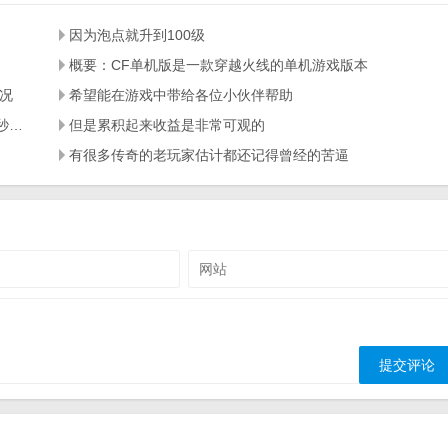
因为泡点就升到100级
概要：CF单机版是一款穿越火线的单机游戏版本
况
希望能在游戏中带给各位小伙伴帮助
传奇3游戏当中血能的来源主要是依靠玩家的打坐每隔10秒可以获得5点血能
但是累积起来收益是非常可观的
有很多传奇的老玩家估计都还记得曾经的苦逼