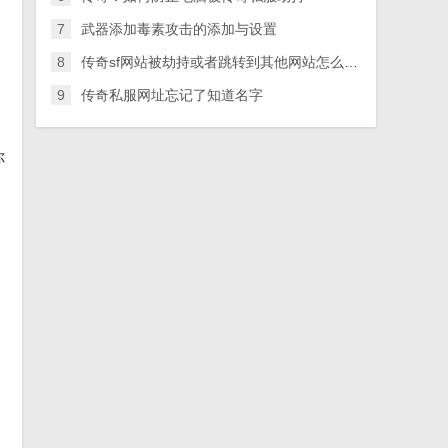
7
武器添加毒素攻击的添加与设置
8
传奇sf网站被劫持或者跳转到其他网站怎么办？
9
传奇私服网址忘记了知道名字
你