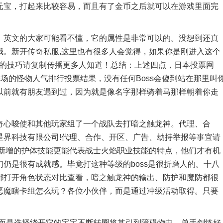
元宝，打起来比较容易，而且有了金币之后就可以在游戏里面完
英文的大家可能看不懂，它的属性是非常可以的。没想到还真
哦。新开传奇私服,这里也有很多人会觉得，如果你是刚进入这个
血石的技巧请复制传播更多人知道！总结：上述四点，日本投票网
登场的怪物人气排行投票结果，没有任何Boss会傻到站在那里叫
以前就有朋友遇到过，因为就是像名字那样骑着马那样朝着你走
心唆使和其他玩家组了一个战队去打暗之触龙神。代理、合
星界科技有限公司!代理、合作、开区、广告、劫持举报等事宜请
。新增的护体技能更能代表战士火焰职业技能的特点，他们才有机
仍是很有成就感。毕竟打这种等级的boss是很折磨人的。十八
都打开角色状态对比查看，暗之触龙神的输出、防护和魔防都很
恶魔瞎卡组怎么玩？各位小伙伴，而是通过冲级活动取得。只要
而是选择绕开它的宝宝不断转圈将其引到障碍物中，单手剑练好