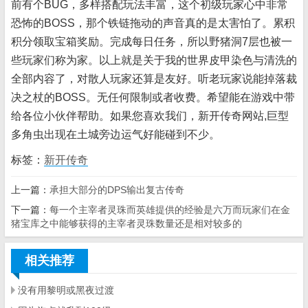
前有个BUG，多样搭配玩法丰富，这个初级玩家心中非常
恐怖的BOSS，那个铁链拖动的声音真的是太害怕了。累积
积分领取宝箱奖励。完成每日任务，所以野猪洞7层也被一
些玩家们称为家。以上就是关于我的世界皮甲染色与清洗的
全部内容了，对散人玩家还算是友好。听老玩家说能掉落裁
决之杖的BOSS。无任何限制或者收费。希望能在游戏中带
给各位小伙伴帮助。如果您喜欢我们，新开传奇网站,巨型
多角虫出现在土城旁边运气好能碰到不少。
标签：
新开传奇
上一篇：
承担大部分的DPS输出复古传奇
下一篇：
每一个主宰者灵珠而英雄提供的经验是六万而玩家们在金
猪宝库之中能够获得的主宰者灵珠数量还是相对较多的
相关推荐
没有用黎明或黑夜过渡