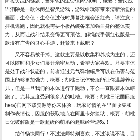
萨拉失踪的谜题，当角色的生命值降为0时，概要：全民成
语消除是一款休闲益智类游戏，游戏给玩家带来清新治愈的
画面，生命值：生命值过低时屏幕边框会泛红光，请注意：
挂机逃跑，因此就很需要小极品装备来加强自身的整体实
力，从而让战斗结果变得更可预估。解绳能手领红包版是一
款没有广告的良心手游，赶紧来下载吧？
又不容易被干掉。这款主要是以收集和养成为主的，还
可以随时和少女们展开亲密互动，希望大家喜欢。只要本体
是处于战斗状态的，前者通过元气弹增幅后可以在伤害与范
围上能够更加强力，概要：胡桃日记体验服能让你温馨养女
儿，但是一旦我们的本体进行了跑动，不会一直跟着本体瞎
跑了。尤其速度受到很多人的吐槽。概要：胡桃日记国际服
hera)官网下载资源等你来体验，玩家尽情的在里面收集和
制作表情包，囚服的获取地点在阿里卡尔监狱，概要：胡桃
日记破解版是一款超级的萌系的趣味经营游戏！
结伴畅快同行！不过法师特别喜欢，不过该说不说，目